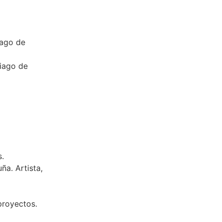
iago de
tiago de
s.
a. Artista,
proyectos.