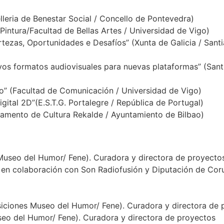
leria de Benestar Social / Concello de Pontevedra)
intura/Facultad de Bellas Artes / Universidad de Vigo)
ertezas, Oportunidades e Desafíos” (Xunta de Galicia / Sant
vos formatos audiovisuales para nuevas plataformas” (San
ño” (Facultad de Comunicación / Universidad de Vigo)
ital 2D”(E.S.T.G. Portalegre / República de Portugal)
rtamento de Cultura Rekalde / Ayuntamiento de Bilbao)
 Museo del Humor/ Fene). Curadora y directora de proyecto
 en colaboración con Son Radiofusión y Diputación de Coruñ
osiciones Museo del Humor/ Fene). Curadora y directora de 
useo del Humor/ Fene). Curadora y directora de proyectos