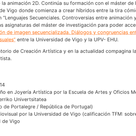
 la animación 2D. Continúa su formación con el máster de L
de Vigo donde comienza a crear híbridos entre la tira cómi
n “Lenguajes Secuenciales. Controversias entre animación y
as asignaturas del máster de investigación para poder acce
ón de imagen secuencializada. Diálogos y congruencias ent
suales”
entre la Universidad de Vigo y la UPV- EHU.
torio de Creación Artística y en la actualidad compagina 
ista.
914
eño en Joyería Artística por la Escuela de Artes y Oficios 
erriko Univertsitatea
co de Portalegre / República de Portugal)
ovisual por la Universidad de Vigo (calificación TFM: sobr
d de Vigo