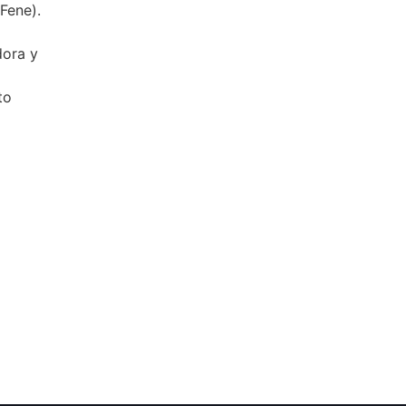
Fene).
dora y
to