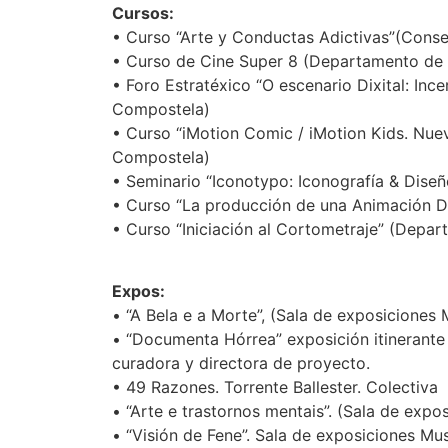
Cursos:
• Curso “Arte y Conductas Adictivas”(Consel
• Curso de Cine Super 8 (Departamento de P
• Foro Estratéxico “O escenario Dixital: Inc
Compostela)
• Curso “iMotion Comic / iMotion Kids. Nue
Compostela)
• Seminario “Iconotypo: Iconografía & Dise
• Curso “La producción de una Animación Dig
• Curso “Iniciación al Cortometraje” (Depa
Expos:
• “A Bela e a Morte”, (Sala de exposiciones
• “Documenta Hórrea” exposición itinerante
curadora y directora de proyecto.
• 49 Razones. Torrente Ballester. Colectiva
• “Arte e trastornos mentais”. (Sala de exp
• “Visión de Fene”. Sala de exposiciones M